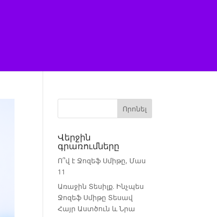
Վերջին
գրառումները
Ո՞վ է Ջոզեֆ Սմիթը, Մաս
11
Առաջին Տեսիլք. Ինչպես
Ջոզեֆ Սմիթը Տեսավ
Հայր Աստծուն և Նրա