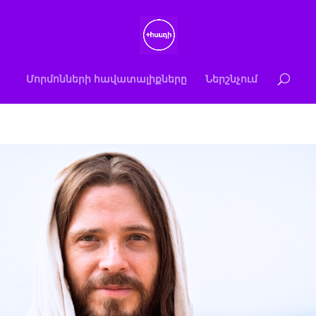
Մորմոնների հավատալիքները
Ներշնչում