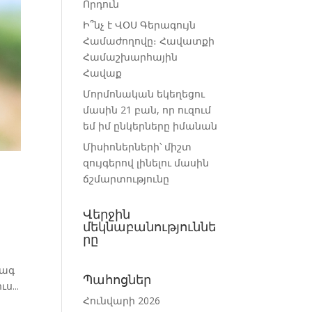
Որդուն
Ի՞նչ է ՎՕՍ Գերագույն
Համաժողովը։ Հավատքի
Համաշխարհային
Հավաք
Մորմոնական եկեղեցու
մասին 21 բան, որ ուզում
եմ իմ ընկերները իմանան
Միսիոներների՝ միշտ
զույգերով լինելու մասին
ճշմարտությունը
Վերջին
մեկնաբանություննե
րը
րագ
Պահոցներ
ս...
Հունվարի 2026